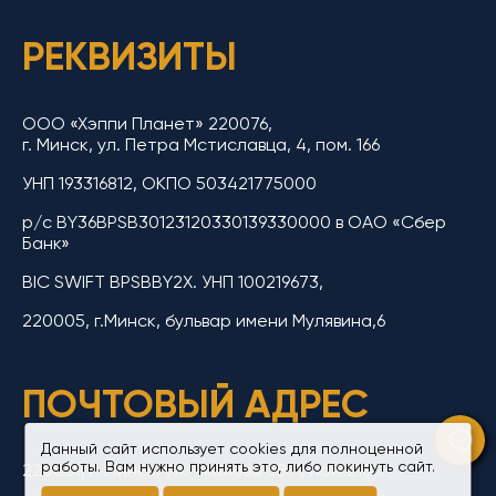
РЕКВИЗИТЫ
ООО «Хэппи Планет» 220076,
г. Минск, ул. Петра Мстиславца, 4, пом. 166
УНП 193316812, ОКПО 503421775000
р/с BY36BPSB30123120330139330000 в ОАО «Сбер
Банк»
BIC SWIFT BPSBBY2X. УНП 100219673,
220005, г.Минск, бульвар имени Мулявина,6
ПОЧТОВЫЙ АДРЕС
Данный сайт использует cookies для полноценной
работы. Вам нужно принять это, либо покинуть сайт.
220039, г. Минск, ул. Чкалова 38/1, пом.210