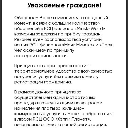
Уважаемые граждане!
Как получить лицевой счет помещения
Как поменять паспорт
Обращаем Ваше внимание, что на данный
момент, в связи с большим количеством
Какие документы требуется для регистрации
обращений в РСЦ филиала «Minsk-Wolrd»
по месту жительства
возможны задержки по приёму граждан.
Рекомендуем воспользоваться услугами
Как согласовать перепланировку
наших РСЦ филиалов «Маяк Минска» и «Парк
Челюскинцев» по принципу
экстерриториальности!
Порядок получения согласования инженерного
оборудования на фасадах зданий (размещение
Принцип экстерриториальности –
кондиционеров)
территориальное удобство с возможностью
получения услуги без привязки к месту
Информация о заключении договоров
регистрации гражданина.
(водоснабжение/электроэнергия)
В рамках данного принципа за
График проведения информационно-
осуществлением административных
разъяснительной работы с населением
процедур и консультациям по вопросам
начисления платы за жилищно-
Как получить извещение по оплате за жилищно-
коммунальные услуги вы можете обращаться
коммунальные услуги (жировку) на электронную
в любой РСЦ ООО «Хэппи Планет»,
независимо от места вашей регистрации.
почту