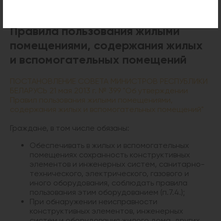
Правила пользования жилыми
помещениями, содержания жилых
и вспомогательных помещений
ПОСТАНОВЛЕНИЕ СОВЕТА МИНИСТРОВ РЕСПУБЛИКИ
БЕЛАРУСЬ 21 мая 2013 г. № 399 "Об утверждении
Правил пользования жилыми помещениями,
содержания жилых и вспомогательных помещений"
Граждане, в том числе обязаны:
Обеспечивать в жилых и вспомогательных
помещениях сохранность конструктивных
элементов и инженерных систем, санитарно-
технического, электрического, газового и
иного оборудования, соблюдать правила
пользования этим оборудованием (п.7.4.);
При обнаружении неисправности
конструктивных элементов, инженерных
систем и оборудования жилого дома, других