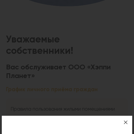
Уважаемые
собственники!
Вас обслуживает ООО «Хэппи
Планет»
График личного приёма граждан
Правила пользования жилыми помещениями
Для получения свидетельства о регистрации
помещения и техпаспорта